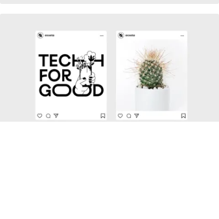
Uncomfortable Truth
Our Approach
The Impact
WEITERE CASES