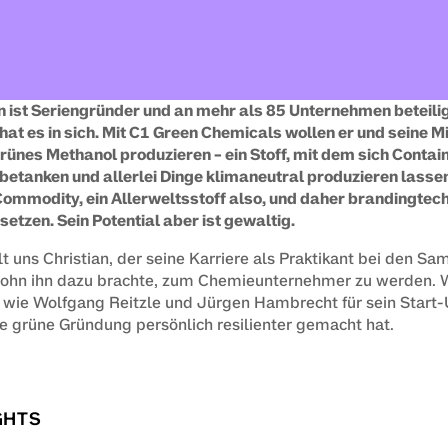
 ist Seriengründer und an mehr als 85 Unternehmen beteiligt
hat es in sich. Mit C1 Green Chemicals wollen er und seine M
ünes Methanol produzieren – ein Stoff, mit dem sich Contain
betanken und allerlei Dinge klimaneutral produzieren lassen
Commodity, ein Allerweltsstoff also, und daher brandingtechn
setzen. Sein Potential aber ist gewaltig.
lt uns Christian, der seine Karriere als Praktikant bei den S
Sohn ihn dazu brachte, zum Chemieunternehmer zu werden. W
n wie Wolfgang Reitzle und Jürgen Hambrecht für sein Start-
e grüne Gründung persönlich resilienter gemacht hat.
GHTS