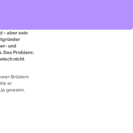
 – aber sein 
itgründer 
er- und 
. Das Problem: 
isch nicht 
amwer-Brüdern 
ie er 
Up gewann. 