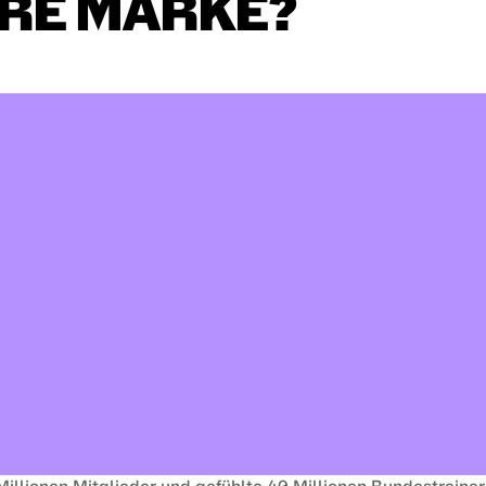
RE
MARKE?