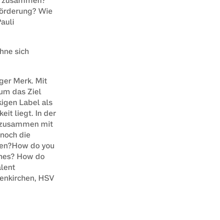
er zusammen? 
förderung? Wie 
uli 
ne sich 
er Merk. Mit 
um das Ziel 
igen Label als 
t liegt. In der 
 zusammen mit 
noch die 
ben?How do you 
hes? How do 
lent 
enkirchen, HSV 