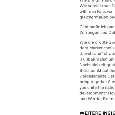
Wie bringt man 8 
Wie vereint man Na
will man Fans von
gleichermaßen be
Geht natürlich gar
Zerrungen und De
Wie die größte Spo
dem Markenchef spr
„Lovebrand“ strate
„Fußballmafia“ umg
Nachspielzeit geh
Strichpunkt auf de
vieldiskutierte De
bring together 8 m
you unite the natio
development? How 
and Werder Bremen
WEITERE INSI