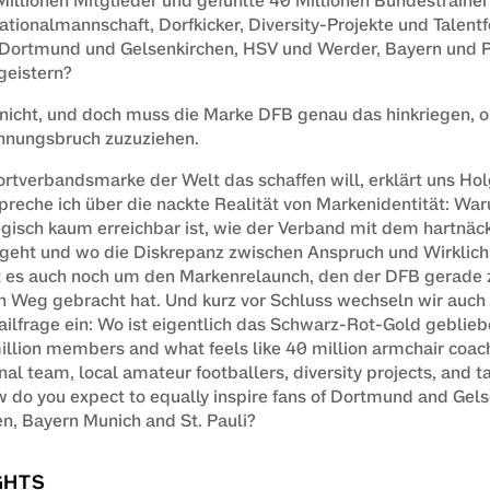
Millionen Mitglieder und gefühlte 40 Millionen Bundestrain
tionalmannschaft, Dorfkicker, Diversity-Projekte und Talent
 Dortmund und Gelsenkirchen, HSV und Werder, Bayern und Pa
geistern?
 nicht, und doch muss die Marke DFB genau das hinkriegen, oh
hnungsbruch zuzuziehen.
rtverbandsmarke der Welt das schaffen will, erklärt uns Holg
eche ich über die nackte Realität von Markenidentität: War
gisch kaum erreichbar ist, wie der Verband mit dem hartnäck
eht und wo die Diskrepanz zwischen Anspruch und Wirklichkei
t es auch noch um den Markenrelaunch, den der DFB gerade
n Weg gebracht hat. Und kurz vor Schluss wechseln wir auch 
tailfrage ein: Wo ist eigentlich das Schwarz-Rot-Gold geblie
illion members and what feels like 40 million armchair coac
nal team, local amateur footballers, diversity projects, and ta
do you expect to equally inspire fans of Dortmund and Gels
, Bayern Munich and St. Pauli?
GHTS