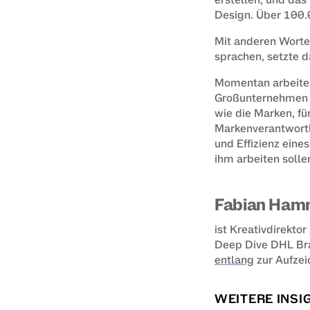
Design. Über 100.
Mit anderen Worten:
sprachen, setzte 
Momentan arbeiten 
Großunternehmen u
wie die Marken, für
Markenverantwortli
und Effizienz eine
ihm arbeiten solle
Fabian Ham
ist Kreativdirekto
Deep Dive 
DHL Bra
(opens in n
entlang
 zur Aufze
WEITERE INSI