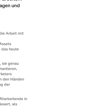
nagen und
ie Arbeit mit 
ssets 
 das heute 
 sie genau 
antieren, 
keters 
in den Händen 
g der 
itarbeitende in 
sert, als 