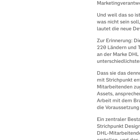
Marketingverantwor
Und weil das so ist
was nicht sein sol
lautet die neue Dev
Zur Erinnerung: Di
220 Ländern und Te
an der Marke DHL u
unterschiedlichst
Dass sie das denno
mit Strichpunkt en
Mitarbeitenden zug
Assets, ansprechen
Arbeit mit dem Br
die Voraussetzung i
Ein zentraler Best
Strichpunkt Desig
DHL-Mitarbeitende 
erstellen, und das