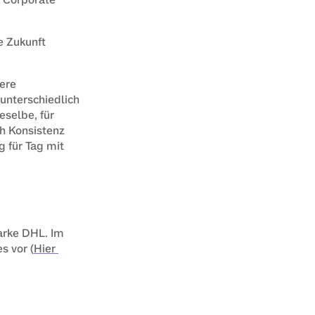
 Zukunft 
ere 
nterschiedlich 
selbe, für 
h Konsistenz 
 für Tag mit 
arke DHL. Im 
s vor (
Hier 