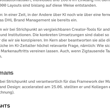
000 Layouts sind bislang auf diese Weise entstanden.
 In einer Zeit, in der Andere über KI noch wie über eine ferne
das DHL Brand Management sie bereits ein.
wir bei Strichpunkt an vergleichbaren Creator-Tools für and
nd Institutionen. Die konkreten Umsetzungen sind dabei so u
 die wir sie konzipieren. Im Kern aber beantworten sie alle die
che im KI-Zeitalter höchst relevante Frage, nämlich: Wie sic
s Markenauftritts vereinen lassen. Auch, wenn Zigtausende Tag
n.
mans
r bei Strichpunkt und verantwortlich für das Framework der M
nd Design: accelerated
 am 25.06. stellten er und Kollegen e
ew tab)
ichnung).
GHTS