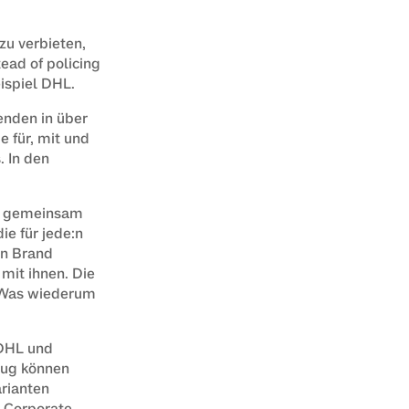
u verbieten, 
ead of policing
eispiel DHL.
nden in über 
 für, mit und 
 In den 
m gemeinsam 
e für jede:n 
n Brand 
it ihnen. Die 
 Was wiederum 
DHL und 
ug können 
rianten 
 Corporate 