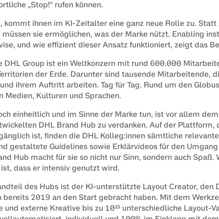
tliche „Stop!“ rufen können.
, kommt ihnen im KI-Zeitalter eine ganz neue Rolle zu. Statt z
l, müssen sie ermöglichen, was der Marke nützt. 
Enabling inst
ise, und wie effizient dieser Ansatz funktioniert, zeigt das B
e DHL Group ist ein Weltkonzern mit rund 600.000 Mitarbeite
rritorien der Erde. Darunter sind tausende Mitarbeitende, die
nd ihrem Auftritt arbeiten. Tag für Tag. Rund um den Globus.
en Medien, Kulturen und Sprachen.
ch einheitlich und im Sinne der Marke tun, ist vor allem de
twickelten DHL Brand Hub zu verdanken. Auf der Plattform, di
änglich ist, finden die DHL Kolleg:innen sämtliche relevante
d gestaltete Guidelines sowie Erklärvideos für den Umgang m
and Hub macht für sie so nicht nur Sinn, sondern auch Spaß.
st, dass er intensiv genutzt wird.
andteil des Hubs ist der KI-unterstützte Layout Creator, den 
n bereits 2019 an den Start gebracht haben. Mit dem Werkze
und externe Kreative bis zu 10¹⁵ unterschiedliche Layout-Va
 vollautomatisiert, individuell und 100% im Einklang mit dem