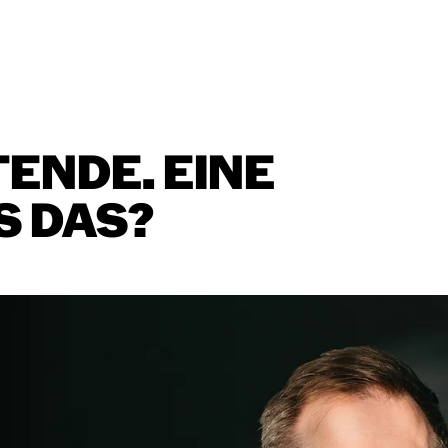
TENDE.
EINE
S
DAS?