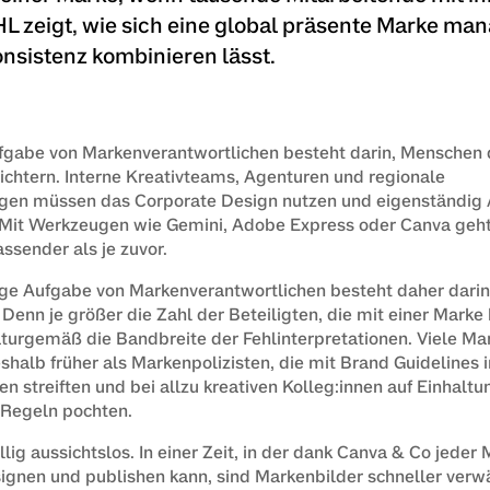
HL zeigt, wie sich eine global präsente Marke ma
onsistenz kombinieren lässt.
fgabe von Markenverantwortlichen besteht darin, Menschen d
eichtern. Interne Kreativteams, Agenturen und regionale 
gen müssen das Corporate Design nutzen und eigenständig A
 Mit Werkzeugen wie Gemini, Adobe Express oder Canva geht
ssender als je zuvor.
ge Aufgabe von Markenverantwortlichen besteht daher darin,
Denn je größer die Zahl der Beteiligten, die mit einer Marke h
turgemäß die Bandbreite der Fehlinterpretationen. Viele Mar
shalb früher als Markenpolizisten, die mit Brand Guidelines 
 streiften und bei allzu kreativen Kolleg:innen auf Einhaltun
Regeln pochten.
ig aussichtslos. In einer Zeit, in der dank Canva & Co jeder M
nen und publishen kann, sind Markenbilder schneller verwäs