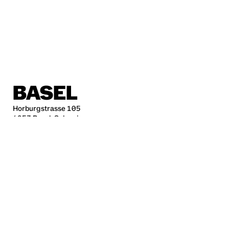
BASEL
Horburgstrasse 105
4057 Basel, Schweiz
basel@sp.design
BERLIN
Alte Jakobstraße 85-86
10179 Berlin
berlin@sp.design
HAMBURG
Kleine Freiheit 70
22767 Hamburg