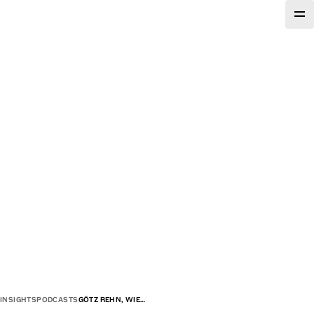
INSIGHTS
PODCASTS
GÖTZ REHN, WIE…