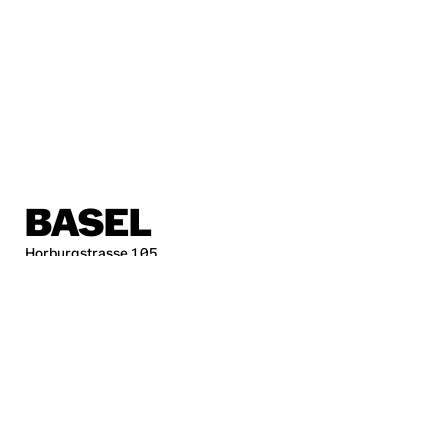
BASEL
Horburgstrasse 105
4057 Basel, Schweiz
basel@sp.design
BERLIN
Alte Jakobstraße 85-86
10179 Berlin
berlin@sp.design
HAMBURG