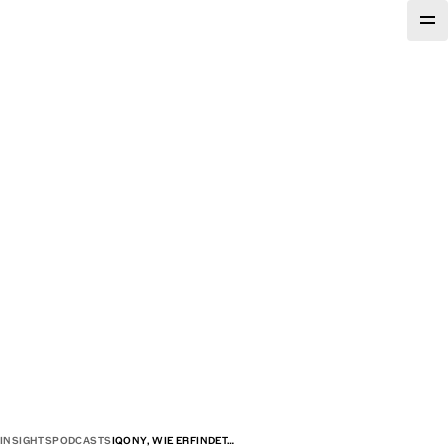
INSIGHTS
PODCASTS
IQONY, WIE ERFINDET…