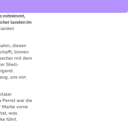
o mitnimmt, 
cher landen im 
iarden 
nahm, diesen 
hafft, binnen 
becher mit dem 
er Shell-
igend. 
ug, uns von 
taler 
Perret war die 
r Marke vorne 
hat, was 
e führt.