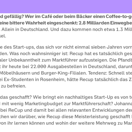
d gefällig? Wer im Café oder beim Bäcker einen Coffee-to-g
 eine bittere Wahrheit eingeschenkt: 2.8 Milliarden Einwegbe
.
 Allein in Deutschland. Und dazu kommen noch etwa 1.3 Mill
el.
 des Start-ups, das sich vor nicht einmal sieben Jahren vor
n. Was noch wahnsinniger ist: Recup hat es tatsächlich gesc
taler Unbekanntheit zum Marktführer aufzusteigen. Die Pfand
 ihr heute bei 22.000 Ausgabestellen in Deutschland, darunt
Möbelhäusern und Burger-King-Filialen. Tendenz: Schnell ste
i Ex-Studenten in Rosenheim, hätte Recup tatsächlich das Ze
 zu befreien.
das geschafft? Wie bringt ein nachhaltiges Start-Up es von to
 mit wenig Marketingbudget zur Marktführerschaft? Johanna 
1 bei ReCup und damit bei allen relevanten Entwicklungen de
echen wir darüber, wie Recup diese Meisterleistung geschafft 
von ihr lernen können und wohin der weitere Mehrweg zu Mark