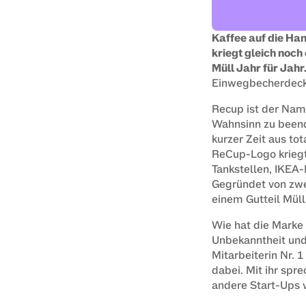
Kaffee auf die Han
kriegt gleich noch
Müll Jahr für Jahr
Einwegbecherdeck
Recup ist der Name
Wahnsinn zu beende
kurzer Zeit aus to
ReCup-Logo kriegt
Tankstellen, IKEA-
Gegründet von zwe
einem Gutteil Müll
Wie hat die Marke 
Unbekanntheit und
Mitarbeiterin Nr. 
dabei. Mit ihr spr
andere Start-Ups 