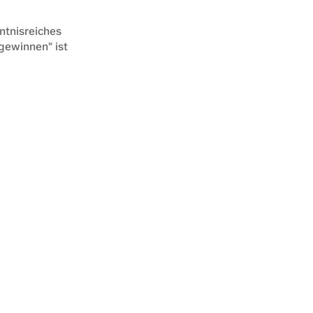
tnisreiches 
ewinnen“ ist 