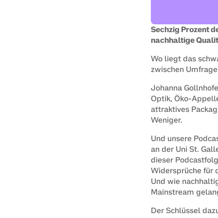
Sechzig Prozent d
nachhaltige Qualit
Wo liegt das schwa
zwischen Umfrage
Johanna Gollnhofer
Optik, Öko-Appell
attraktives Packag
Weniger.
Und unsere Podcast
an der Uni St. Gal
dieser Podcastfolge
Widersprüche für 
Und wie nachhaltig
Mainstream gelan
Der Schlüssel dazu