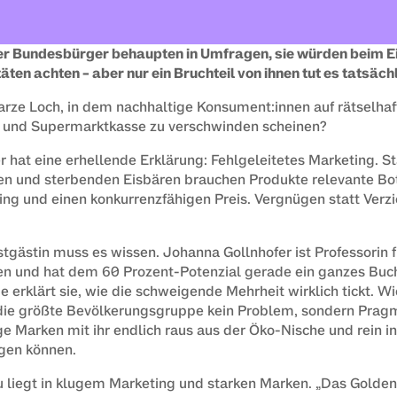
er Bundesbürger behaupten in Umfragen, sie würden beim Ei
äten achten – aber nur ein Bruchteil von ihnen tut es tatsäch
rze Loch, in dem nachhaltige Konsument:innen auf rätselhaf
 und Supermarktkasse zu verschwinden scheinen?
 hat eine erhellende Erklärung: Fehlgeleitetes Marketing. Sta
en und sterbenden Eisbären brauchen Produkte relevante Bot
ing und einen konkurrenzfähigen Preis. Vergnügen statt Verzic
gästin muss es wissen. Johanna Gollnhofer ist Professorin f
len und hat dem 60 Prozent-Potenzial gerade ein ganzes Buch
 erklärt sie, wie die schweigende Mehrheit wirklich tickt. Wi
die größte Bevölkerungsgruppe kein Problem, sondern Pragma
e Marken mit ihr endlich raus aus der Öko-Nische und rein in
gen können.
 liegt in klugem Marketing und starken Marken. „Das Goldene