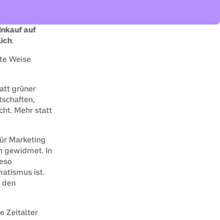
nkauf auf 
lich
. 
te Weise 
tt grüner 
schaften, 
ht. Mehr statt 
ür Marketing 
 gewidmet. In 
eso 
tismus ist. 
 den 
 Zeitalter 