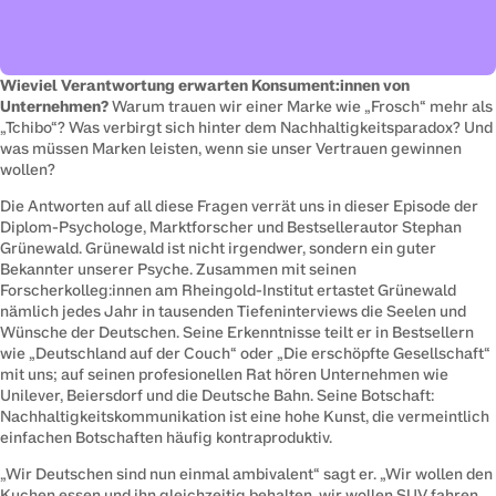
Wieviel Verantwortung erwarten Konsument:innen von 
Unternehmen?
 Warum trauen wir einer Marke wie „Frosch“ mehr als 
„Tchibo“? Was verbirgt sich hinter dem Nachhaltigkeitsparadox? Und 
was müssen Marken leisten, wenn sie unser Vertrauen gewinnen 
wollen?
Die Antworten auf all diese Fragen verrät uns in dieser Episode der 
Diplom-Psychologe, Marktforscher und Bestsellerautor Stephan 
Grünewald. Grünewald ist nicht irgendwer, sondern ein guter 
Bekannter unserer Psyche. Zusammen mit seinen 
Forscherkolleg:innen am Rheingold-Institut ertastet Grünewald 
nämlich jedes Jahr in tausenden Tiefeninterviews die Seelen und 
Wünsche der Deutschen. Seine Erkenntnisse teilt er in Bestsellern 
wie „Deutschland auf der Couch“ oder „Die erschöpfte Gesellschaft“ 
mit uns; auf seinen profesionellen Rat hören Unternehmen wie 
Unilever, Beiersdorf und die Deutsche Bahn. Seine Botschaft: 
Nachhaltigkeitskommunikation ist eine hohe Kunst, die vermeintlich 
einfachen Botschaften häufig kontraproduktiv.
„Wir Deutschen sind nun einmal ambivalent“ sagt er. „Wir wollen den 
Kuchen essen und ihn gleichzeitig behalten, wir wollen SUV fahren 