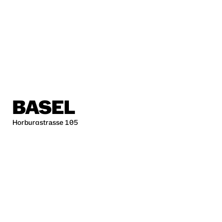
BASEL
Horburgstrasse 105
4057 Basel, Schweiz
basel@sp.design
BERLIN
Alte Jakobstraße 85-86
10179 Berlin
berlin@sp.design
HAMBURG
Kleine Freiheit 70