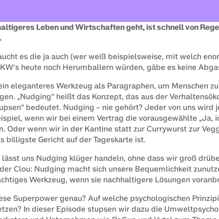
ltigeres Leben und Wirtschaften geht, ist schnell von Regel
.
cht es die ja auch (wer weiß beispielsweise, mit welch en
PKW‘s heute noch Herumballern würden, gäbe es keine Abga
 ein eleganteres Werkzeug als Paragraphen, um Menschen z
gen. „Nudging“ heißt das Konzept, das aus der Verhaltensö
upsen“ bedeutet. Nudging – nie gehört? Jeder von uns wird j
piel, wenn wir bei einem Vertrag die vorausgewählte „Ja, ic
. Oder wenn wir in der Kantine statt zur Currywurst zur Veg
as billigste Gericht auf der Tageskarte ist.
en lässt uns Nudging klüger handeln, ohne dass wir groß drüb
der Clou: Nudging macht sich unsere Bequemlichkeit zunutze
mächtiges Werkzeug, wenn sie nachhaltigere Lösungen voranb
diese Superpower genau? Auf welche psychologischen Prinzipi
tzen? In dieser Episode stupsen wir dazu die Umweltpsychol