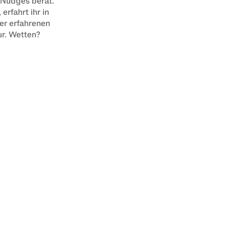
Nudges berät. 
rfahrt ihr in 
r erfahrenen 
ur. Wetten?