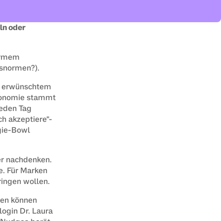
n oder 
ormem 
snormen?).
u erwünschtem 
konomie stammt 
eden Tag 
h akzeptiere“-
gie-Bowl 
er nachdenken. 
. Für Marken 
ringen wollen.
en können 
ogin Dr. Laura 