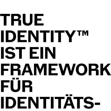
TRUE
IDEN­TI­TY™
IST
EIN
FRAME­WORK
FÜR
IDEN­TI­TÄTS­