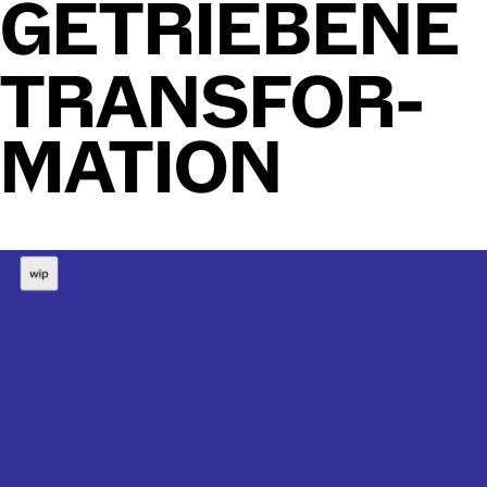
GE­TRIE­BE­NE
TRANS­FOR­
MA­TION