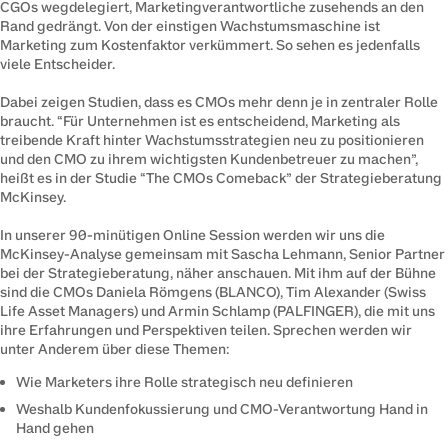
CGOs wegdelegiert, Marketingverantwortliche zusehends an den 
Rand gedrängt. Von der einstigen Wachstumsmaschine ist 
Marketing zum Kostenfaktor verkümmert. So sehen es jedenfalls 
viele Entscheider.

Dabei zeigen Studien, dass es CMOs mehr denn je in zentraler Rolle 
braucht. “Für Unternehmen ist es entscheidend, Marketing als 
treibende Kraft hinter Wachstumsstrategien neu zu positionieren 
und den CMO zu ihrem wichtigsten Kundenbetreuer zu machen”, 
heißt es in der Studie “The CMOs Comeback” der Strategieberatung 
McKinsey.

In unserer 90-minütigen Online Session werden wir uns die 
McKinsey-Analyse gemeinsam mit Sascha Lehmann, Senior Partner 
bei der Strategieberatung, näher anschauen. Mit ihm auf der Bühne 
sind die CMOs Daniela Römgens (BLANCO), Tim Alexander (Swiss 
Life Asset Managers) und Armin Schlamp (PALFINGER), die mit uns 
ihre Erfahrungen und Perspektiven teilen. Sprechen werden wir 
unter Anderem über diese Themen:
Wie Marketers ihre Rolle strategisch neu definieren
Weshalb Kundenfokussierung und CMO-Verantwortung Hand in
Hand gehen